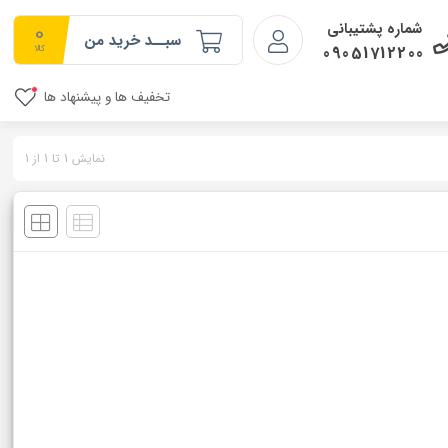
0
شماره پشتیبانی
سبــد خرید من
09051712200
کالا
تخفیف ها و پیشنهاد ها
نمایش 1 تا 1 از 1