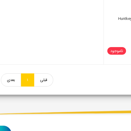
راهی برق هانت کی مدل Huntkey
ناموجود
قبلی
1
بعدی