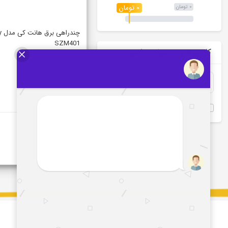
0 تومان
0 تومان
چند
SZM401
کامپیوتر و تجهیزات جانبی
چندراهی برق
پیگیری سفارش پستی
آدرس :