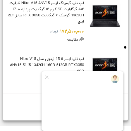
لپ تاپ گیمینگ ایسر Nitro V15 ANV15 ظرفیت
۵۱۲ گیگابایت SSD رم ۱۶ گیگابایت پردازنده i7-
13620H گرافیک ۶ گیگابایت RTX 3050 سایز ۱۵.۶
اینچ
172,500,000
تومان
مقایسه
لپ تاپ ایسر 15.6 اینچی مدل Nitro V15
ANV15-51 i5 13420H 16GB 512GB RTX3050
6GB
154,500,000
تومان
مقایسه
قبلی
1
بعدی