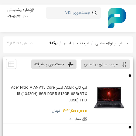
شماره پشتیبانی
جستجوی کالا
09051712200
لپ تاپ و لوازم جانبی
لپ تاپ
ایسر
برگه
1
نمایش 1 تا 3 از 3
مرتب سازی بر اساس
جستجوی پیشرفته
لپ تاپ ACER ایسر Acer Nitro V ANV15 Core
I5 (13420H) 8GB DDR5 512GB 6GB(RTX
3050) FHD
142,500,000
تومان
مقایسه