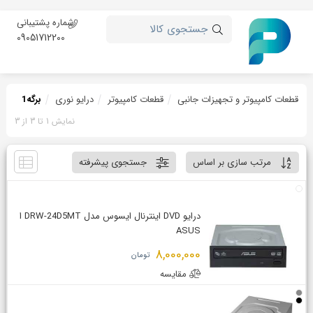
شماره پشتیبانی
جستجوی کالا
09051712200
قطعات کامپیوتر و تجهیزات جانبی
قطعات کامپیوتر
درایو نوری
برگه
1
نمایش 1 تا 3 از 3
مرتب سازی بر اساس
جستجوی پیشرفته
درایو DVD اینترنال ایسوس مدل DRW-24D5MT ا
ASUS
8,000,000
تومان
مقایسه