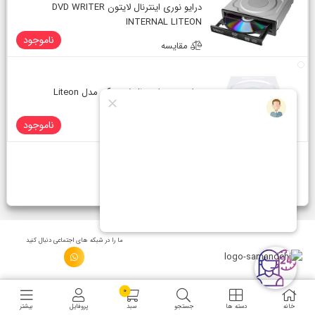
درایو نوری اینترنال لایتون DVD WRITER
INTERNAL LITEON
ناموجود
مقایسه
درایو نوری اینترنال لایت آن مدل Liteon
iHAS124
ناموجود
مقایسه
قبلی
1
بعدی
ما را در شبكه های اجتماعی دنبال کنید
0
خانه
دسته ها
جستجو
سبد
پروفایل
بیشتر