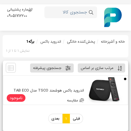
شماره پشتیبانی
جستجوی کالا
09051712200
خانه و آشپزخانه
پخش‌کننده خانگی
اندروید باکس
برگه
1
نمایش 1 تا 1 از 1
مرتب سازی بر اساس
جستجوی پیشرفته
اندروید باکس هوشمند TSCO مدل TAB ECO
ناموجود
مقایسه
قبلی
1
بعدی