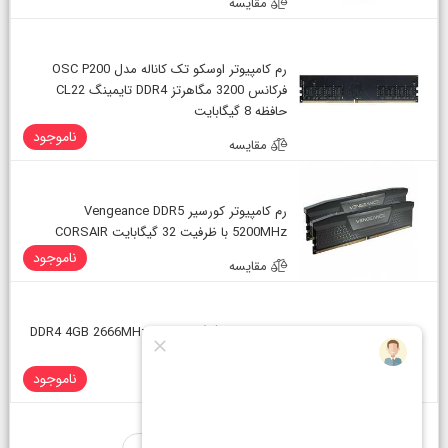
مقایسه
رم کامپیوتر اوسکو تک کاناله مدل OSC P200
فرکانس 3200 مگاهرتز DDR4 تایمینگ CL22
حافظه 8 گیگابایت
ناموجود
مقایسه
رم کامپیوتر کورسیر Vengeance DDR5
5200MHz با ظرفیت 32 گیگابایت CORSAIR
ناموجود
مقایسه
رم کامپیوتر 4گیگابایت کلو DDR4 4GB 2666MHz
KLEVV
ناموجود
مقایسه