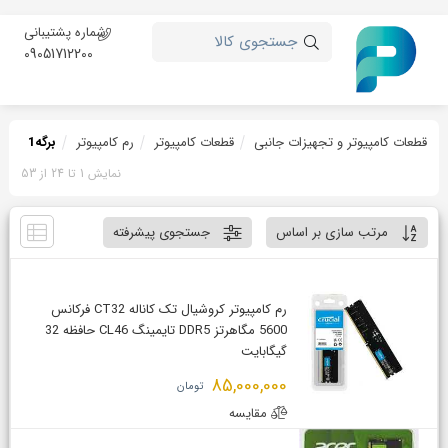
شماره پشتیبانی
جستجوی کالا
09051712200
قطعات کامپیوتر و تجهیزات جانبی
قطعات کامپیوتر
رم کامپیوتر
برگه
1
نمایش 1 تا 24 از 53
مرتب سازی بر اساس
جستجوی پیشرفته
رم کامپیوتر کروشیال تک کاناله CT32 فرکانس
5600 مگاهرتز DDR5 تایمینگ CL46 حافظه 32
گیگابایت
85,000,000
تومان
مقایسه