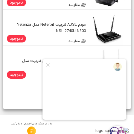
ناموجود
مقایسه
مودم ADSL نتربیت Neterbit مدل Netenza
NSL-2740U N300
ناموجود
مقایسه
مودم روتر ADSL2+ بی سیم نتربیت مدل
NETERBIT ND-4230NU
ناموجود
مقایسه
قبلی
1
بعدی
ما را در شبكه های اجتماعی دنبال کنید