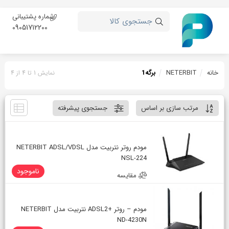
شماره پشتیبانی
جستجوی کالا
09051712200
خانه
NETERBIT
برگه
1
نمایش 1 تا 4 از 4
مرتب سازی بر اساس
جستجوی پیشرفته
مودم روتر نتربیت مدل NETERBIT ADSL/VDSL
NSL-224
ناموجود
مقایسه
مودم – روتر +ADSL2 نتربیت مدل NETERBIT
ND-4230N