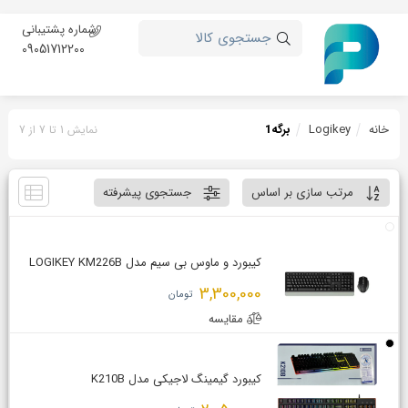
شماره پشتیبانی
جستجوی کالا
09051712200
خانه
Logikey
برگه
1
نمایش 1 تا 7 از 7
مرتب سازی بر اساس
جستجوی پیشرفته
کیبورد و ماوس بی سیم مدل LOGIKEY KM226B
3,300,000
تومان
مقایسه
کیبورد گیمینگ لاجیکی مدل K210B