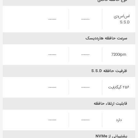
اس‌اس‌دی
-------
-------
S.S.D
سرعت حافظه هارددیسک
-------
-------
7200rpm
ظرفیت حافظه S.S.D
۲۵۶ گیگابایت
-------
-------
قابلیت ارتقاء حافظه
دارد
-------
-------
پشتیبانی از NVMe