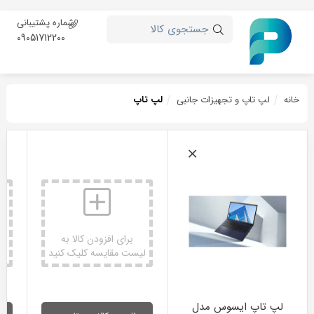
شماره پشتیبانی
جستجوی کالا
09051712200
خانه
لپ تاپ و تجهیزات جانبی
لپ تاپ
برای افزودن کالا به
لیست مقایسه کلیک کنید
لی
مشخصات عمومی
لپ تاپ ایسوس مدل