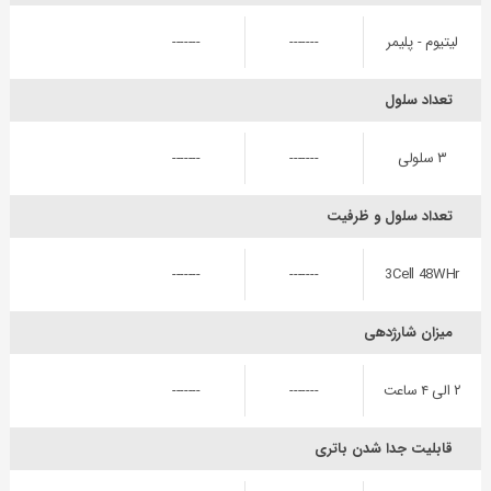
لیتیوم - پلیمر
-------
-------
تعداد سلول
۳ سلولی
-------
-------
تعداد سلول و ظرفیت
-------
-------
3Cell 48WHr
میزان شارژدهی
۲ الی ۴ ساعت
-------
-------
قابلیت جدا شدن باتری