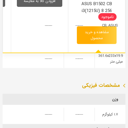
افزودن کالا به مقایسه
ASUS B1502 CB
سازنده
i3(1215U) 8 256
ناموجود
-------
-------
CB
ASUS ,
مشاهده و خرید
محصول
سری
361.6x233x19.9
-------
-------
میلی‌ متر
مشخصات فیزیکی
وزن
۱.۷ کیلوگرم
-------
-------