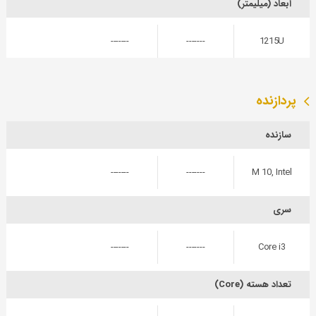
ابعاد (میلیمتر)
-------
-------
1215U
پردازنده
سازنده
-------
-------
10 M
Intel ,
سری
-------
-------
Core i3
تعداد هسته (Core)