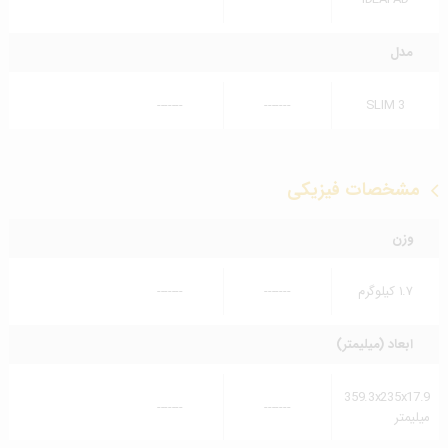
مدل
-------
-------
SLIM 3
مشخصات فیزیکی
وزن
۱.۷ کیلوگرم
-------
-------
ابعاد (میلیمتر)
359.3x235x17.9
-------
-------
میلیمتر