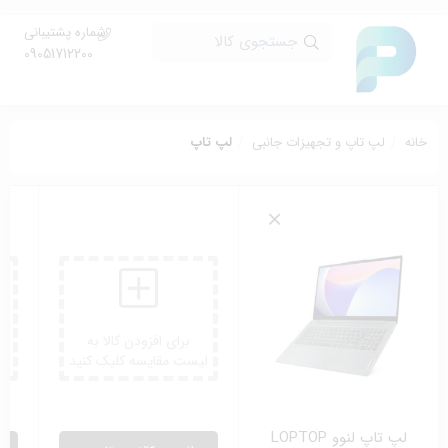
شماره پشتیبانی
جستجوی کالا
09051712200
خانه
لپ تاپ و تجهیزات جانبی
لپ تاپ
برای افزودن کالا به
لیست مقایسه کلیک کنید
لی
لپ تاپ لنوو LOPTOP