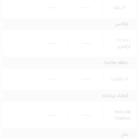
۱۲ رشته
-------
-------
فرکانس
۲.۱ تا ۴.۱
-------
-------
گیگاهرتز
حافظه Cache
۱۲ مگابایت
-------
-------
گرافیک پردازنده
Intel UHD
-------
-------
Graphics
مدل