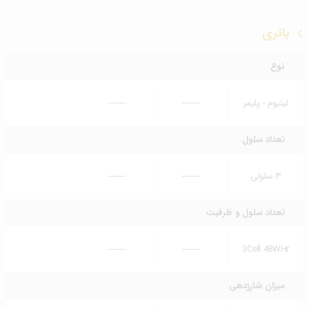
باتری
نوع
لیتیوم - پلیمر
-------
-------
تعداد سلول
۳ سلولی
-------
-------
تعداد سلول و ظرفیت
-------
-------
3Cell 48WHr
میزان شارژدهی