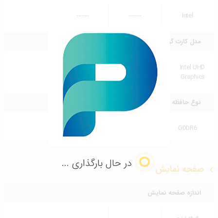
-------
-------
Intel
مدل کارت گرافیک
Intel UHD
-------
-------
Graphics
نوع حافظه
-------
-------
GDDR6
در حال بارگذاری ...
صفحه نمایش
اندازه صفحه نمایش