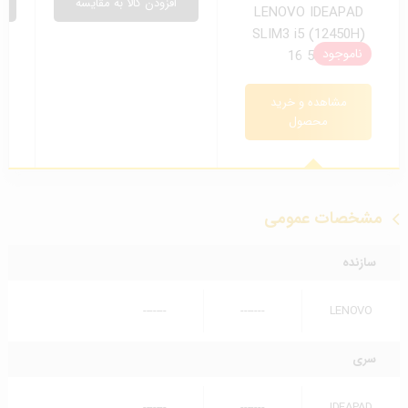
افزودن کالا به مقایسه
LENOVO IDEAPAD
SLIM3 i5 (12450H)
ناموجود
16 512
مشاهده و خرید
محصول
مشخصات عمومی
سازنده
-------
-------
LENOVO
سری
-------
-------
IDEAPAD