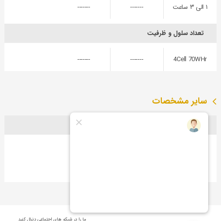
۱ الی ۳ ساعت
-------
-------
تعداد سلول و ظرفیت
-------
-------
4Cell 70WHr
سایر مشخصات
لوازم همراه دستگاه
دفترچه راهنما،
شارژر، کابل
-------
-------
شارژ
ما را در شبكه های اجتماعی دنبال کنید