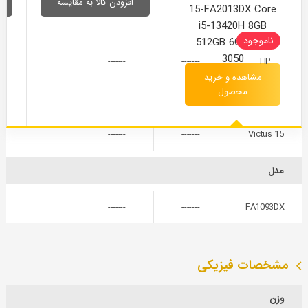
افزودن کالا به مقایسه
15-FA2013DX Core
سازنده
i5-13420H 8GB
ناموجود
512GB 6GB RTX
3050
-------
-------
HP
مشاهده و خرید
محصول
سری
-------
-------
Victus 15
مدل
-------
-------
FA1093DX
مشخصات فیزیکی
وزن