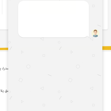
ثبت امتیاز
پیگیری سفارش پستی
آدرس :
شیراز: خیابان ملاصدرا، 
۴۸ و ۵۰ .
تهران: خیابان دمشق پلاک 23 واح
پست الکترونیکی: