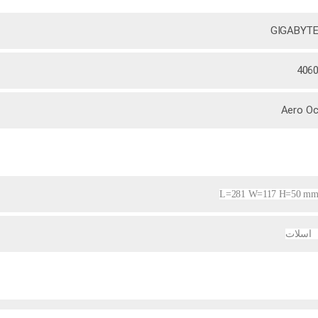
GIGABYT
406
Aero O
L=281 W=117 H=50 m
 اسلات