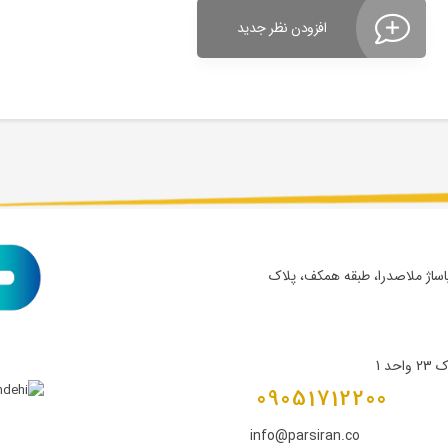
افزودن نظر جدید
پاساژ ملاصدرا، طبقه همکف، پلاک
د 1
09051712200
info@parsiran.co