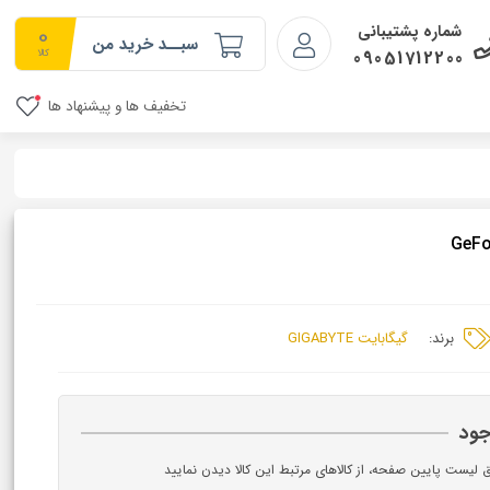
0
شماره پشتیبانی
سبــد خرید من
09051712200
کالا
تخفیف ها و پیشنهاد ها
برند:
گیگابایت GIGABYTE
جود
ق لیست پایین صفحه، از کالاهای مرتبط این کالا دیدن نمایید