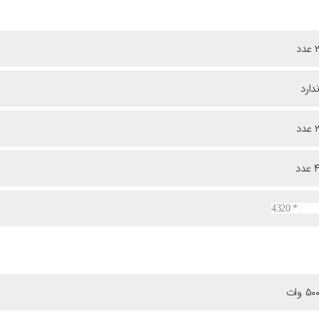
 عدد
دارد
 عدد
 عدد
7680 * 432
۵۰ وات