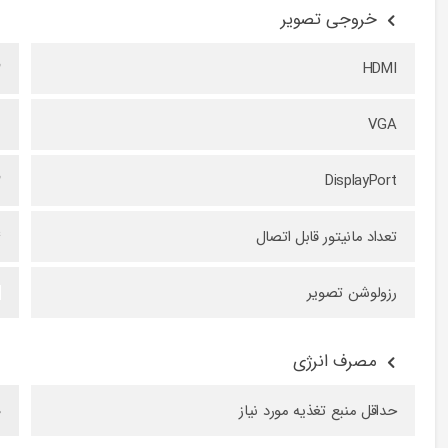
خروجی تصویر
HDMI
۲
VGA
ن
DisplayPort
۲
تعداد مانیتور قابل اتصال
۴
رزولوشن تصویر
0
مصرف انرژی
حداقل منبع تغذیه مورد نیاز
۰