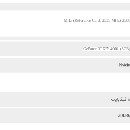
2580 MHz (Reference Card: 2535 MHz
GeForce RTX™ 4060 (8GB
Nvidi
 گیگابایت
GDDR