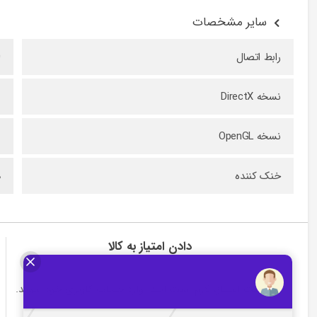
سایر مشخصات
رابط اتصال
0
نسخه DirectX
ن
نسخه OpenGL
ن
خنک‌ کننده
ه
دادن امتیاز به کالا
برای ثبت امتیاز، لازم است ابتدا وارد حساب کاربری خود شوید.