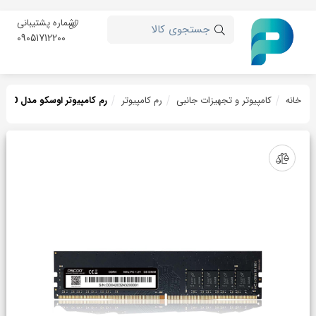
شماره پشتیبانی
جستجوی کالا
09051712200
خانه
کامپیوتر و تجهیزات جانبی
رم کامپیوتر
رم کامپیوتر اوسکو مدل OSCOO DDR4 8GB 3200Mhz CL22 OSC P200