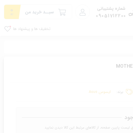
0
شماره پشتیبانی
سبــد خرید من
09051712200
کالا
تخفیف ها و پیشنهاد ها
برند:
ایسوس Asus
جود
ق لیست پایین صفحه، از کالاهای مرتبط این کالا دیدن نمایید