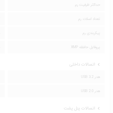
حداکثر ظرفیت رم
6
تعداد اسلات رم
۲
پیکربندی رم
د
پروفایل حافظه XMP
د
اتصالات داخلی
هدر USB 3.2
۱
هدر USB 2.0
۴
اتصالات پنل پشت