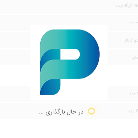
9 گیگابایت
 عدد
و کاناله
ارد
 عدد
در حال بارگذاری ...
 عدد