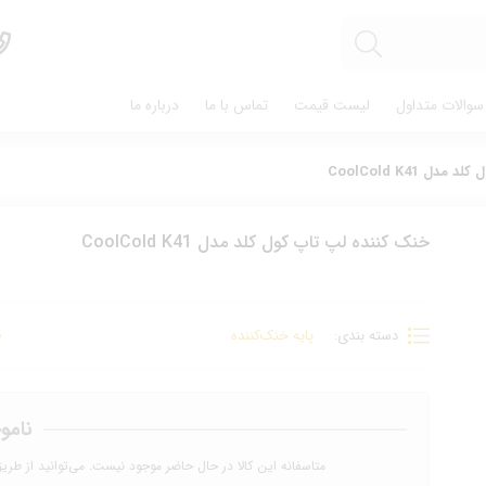
سوالات متداول
لیست قیمت
تماس با ما
درباره ما
ل CoolCold K41
خنک کننده لپ تاپ کول کلد مدل CoolCold K41
دسته بندی:
پایه خنک‌‌کننده
نامو
متاسفانه این کالا در حال حاضر موجود نیست. می‌توانید از طری