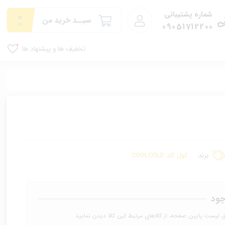
0
شماره پشتیبانی
سبــد خرید من
09051712200
کالا
تخفیف ها و پیشنهاد ها
برند:
کول کلد COOLCOLD
جود
ق لیست پایین صفحه، از کالاهای مرتبط این کالا دیدن نمایید