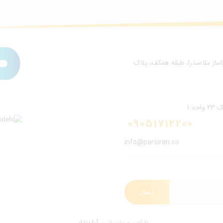
پاساژ ملاصدرا، طبقه همکف، پلاک
د 1
09051712200
info@parsiran.co
ارسال
آرا پندار
طراحی و پشتیبانی: