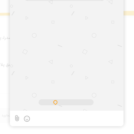
پیگیری سفارش پستی
آدرس :
شیراز: خیابان ملاصدرا، 
۴۸ و ۵۰ .
تهران: خیابان دمشق پلاک 23 واح
پست الکترونیکی:
خبرنامه ایمیلی: