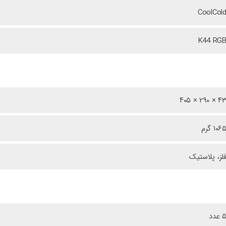
CoolCol
K44 RG
۴۳ × ۲۹۰ × ۴۰
۱۰۶ گرم
لز،
پلاستیک
 عدد