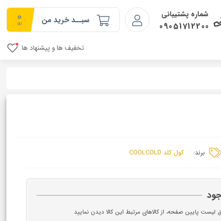
0
شماره پشتیبانی
سبــد خرید من
09051712200
کالا
تخفیف ها و پیشنهاد ها
برند:
کول کلد COOLCOLD
جود
ق لیست پایین صفحه، از کالاهای مرتبط این کالا دیدن نمایید