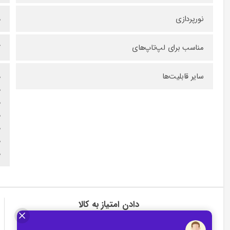
نورپردازی
د
مناسب برای لپ‌تاپ‌های
۷
سایر قابلیت‌ها
د
د
د
د
د
د
د
دادن امتیاز به کالا